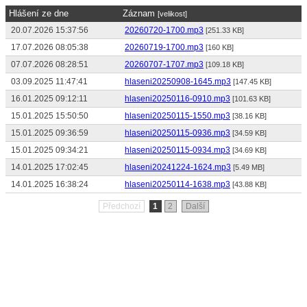
Hlášení ze dne
Záznam
[velikost]
20.07.2026 15:37:56
20260720-1700.mp3
[251.33 KB]
17.07.2026 08:05:38
20260719-1700.mp3
[160 KB]
07.07.2026 08:28:51
20260707-1707.mp3
[109.18 KB]
03.09.2025 11:47:41
hlaseni20250908-1645.mp3
[147.45 KB]
16.01.2025 09:12:11
hlaseni20250116-0910.mp3
[101.63 KB]
15.01.2025 15:50:50
hlaseni20250115-1550.mp3
[38.16 KB]
15.01.2025 09:36:59
hlaseni20250115-0936.mp3
[34.59 KB]
15.01.2025 09:34:21
hlaseni20250115-0934.mp3
[34.69 KB]
14.01.2025 17:02:45
hlaseni20241224-1624.mp3
[5.49 MB]
14.01.2025 16:38:24
hlaseni20250114-1638.mp3
[43.88 KB]
Předchozí
1
2
Další